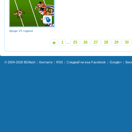
преди 15 години
1
25
26
27
28
29
30
«
...
© 2004-2026
BGflash
Контакти
RSS
Следвай ни във Facebook
Google+
Бис