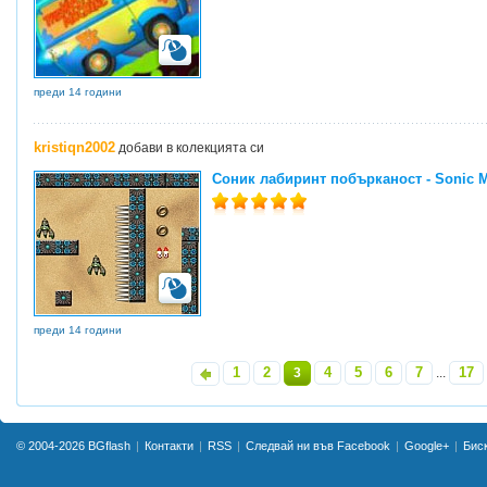
преди 14 години
kristiqn2002
добави в колекцията си
Соник лабиринт побърканост - Sonic M
преди 14 години
1
2
4
5
6
7
17
«
3
...
»
© 2004-2026
BGflash
Контакти
RSS
Следвай ни във Facebook
Google+
Бис