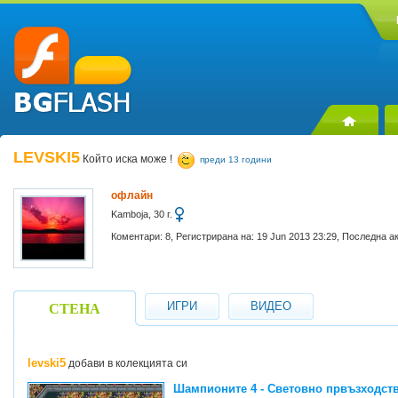
LEVSKI5
Който иска може !
преди 13 години
офлайн
Kamboja, 30 г.
Коментари: 8, Регистрирана на: 19 Jun 2013 23:29, Последна а
ИГРИ
ВИДЕО
СТЕНА
levski5
добави в колекцията си
Шампионите 4 - Световно првъзходст