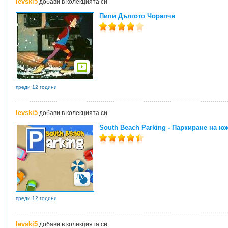
levski5
добави в колекцията си
Пипи Дългото Чорапче
преди 12 години
levski5
добави в колекцията си
South Beach Parking - Паркиране на ю
преди 12 години
levski5
добави в колекцията си