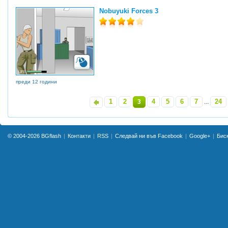
Nobuyuki Forces 3
преди 12 години
1
2
4
5
6
7
24
«
3
...
»
© 2004-2026
BGflash
Контакти
RSS
Следвай ни във Facebook
Google+
Бис