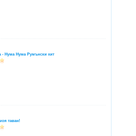
 - Нума Нума Румънски хит
оя таван!