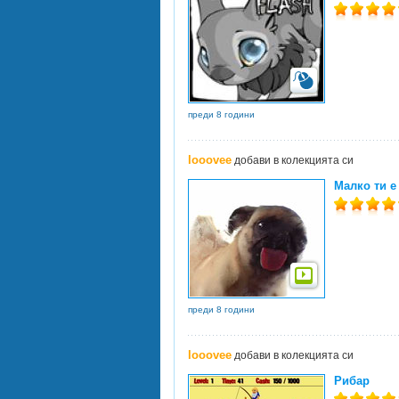
преди 8 години
looovee
добави в колекцията си
Малко ти е
преди 8 години
looovee
добави в колекцията си
Рибар