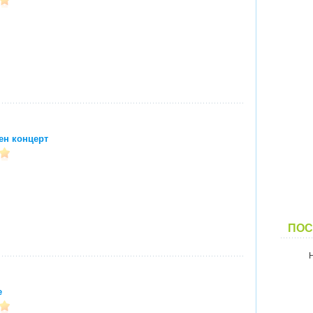
ен концерт
ПОС
e