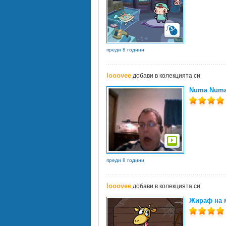
преди 8 години
looovee
добави в колекцията си
Numa Numa
преди 8 години
looovee
добави в колекцията си
Жираф на м