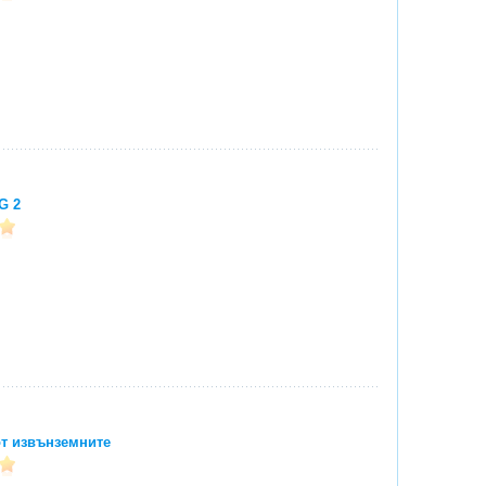
G 2
т извънземните