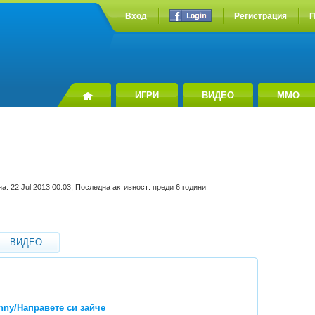
Вход
Регистрация
П
ИГРИ
ВИДЕО
MMO
а: 22 Jul 2013 00:03, Последна активност: преди 6 години
ВИДЕО
unny/Направете си зайче