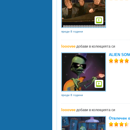
преди 8 години
looovee
добави в колекцията си
ALIEN SON
преди 8 години
looovee
добави в колекцията си
Отвлечен о