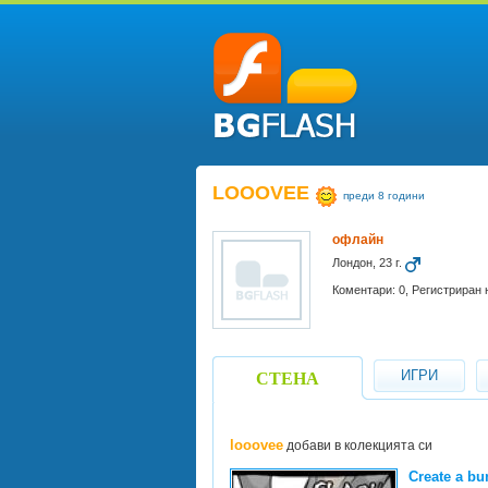
LOOOVEE
преди 8 години
офлайн
Лондон, 23 г.
Коментари: 0, Регистриран н
ИГРИ
СТЕНА
looovee
добави в колекцията си
Create a b