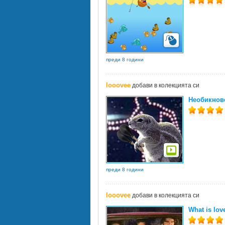
преди 8 години
looovee
добави в колекцията си
Необикнов
преди 8 години
looovee
добави в колекцията си
What is lov