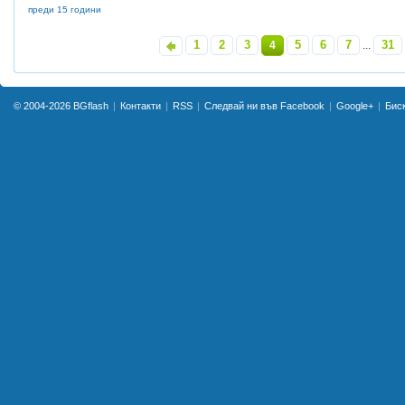
преди 15 години
1
2
3
5
6
7
31
«
4
...
»
© 2004-2026
BGflash
Контакти
RSS
Следвай ни във Facebook
Google+
Бис