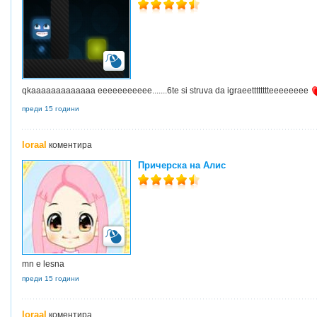
qkaaaaaaaaaaaaa eeeeeeeeeee.......6te si struva da igraeetttttttteeeeeeee
преди 15 години
loraal
коментира
Причерска на Алис
mn e lesna
преди 15 години
loraal
коментира