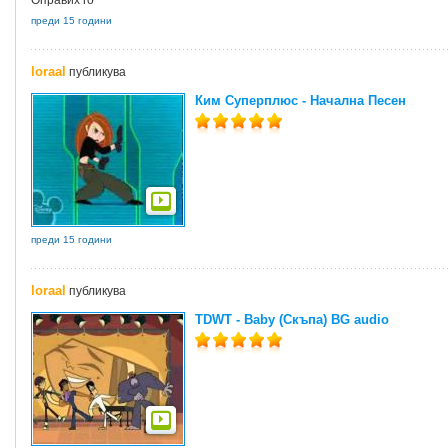
Оправих го
преди 15 години
loraal
публикува
Ким Суперплюс - Начална Песен
преди 15 години
loraal
публикува
TDWT - Baby (Скъпа) BG audio