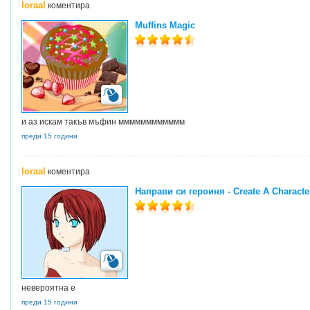
loraal
коментира
Muffins Magic
и аз искам такъв мъфин мммммммммммм
преди 15 години
loraal
коментира
Направи си героиня - Create A Characte
невероятна е
преди 15 години