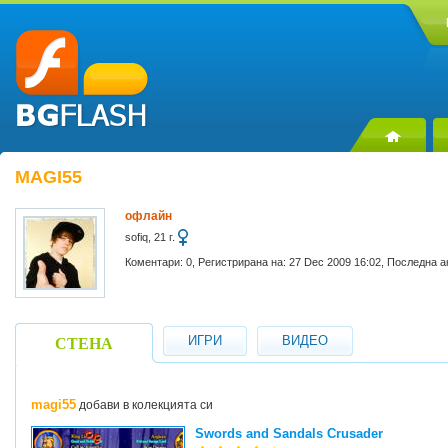
MAGI55
офлайн
sofiq, 21 г.
Коментари: 0, Регистрирана на: 27 Dec 2009 16:02, Последна а
ИГРИ
ВИДЕО
СТЕНА
magi55
добави в колекцията си
Swords and Sandals Crusader