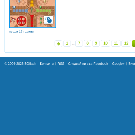
преди 17 години
1
7
8
9
10
11
12
«
...
© 2004-2026
BGflash
Контакти
RSS
Следвай ни във Facebook
Google+
Бис