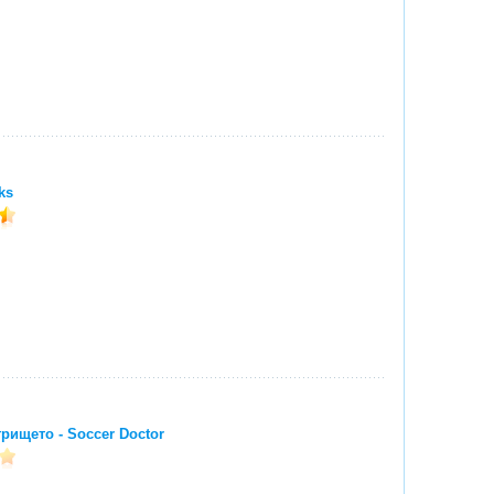
ks
грището - Soccer Doctor