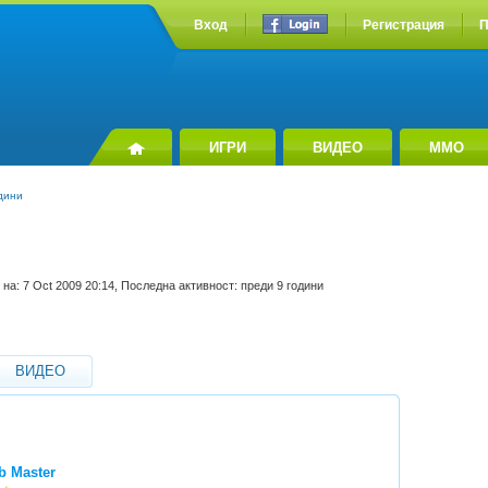
Вход
Регистрация
П
ИГРИ
ВИДЕО
MMO
дини
на: 7 Oct 2009 20:14, Последна активност: преди 9 години
ВИДЕО
b Master