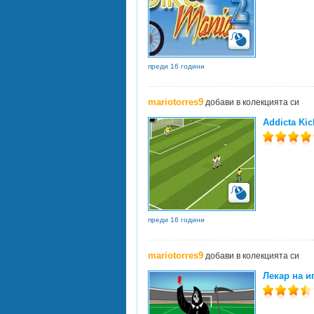
преди 16 години
mariotorres9
добави в колекцията си
Addicta Kic
преди 16 години
mariotorres9
добави в колекцията си
Лекар на и