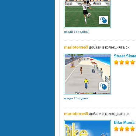
преди 15 години
mariotorres9
добави в колекцията си
Street Skat
преди 15 години
mariotorres9
добави в колекцията си
Bike Mania 