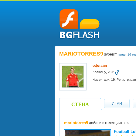
MARIOTORRES9
syperrrr
преди 16 го
офлайн
Kozloduy, 28 г.
Коментари: 19, Регистриран 
ИГРИ
СТЕНА
mariotorres9
добави в колекцията си
Football Lo