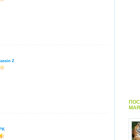
sassin 2
ПОС
MAR
PK