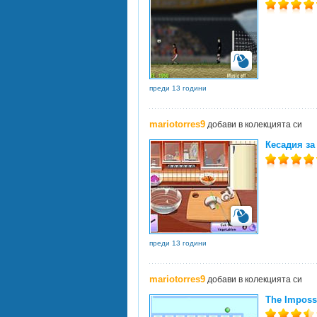
преди 13 години
mariotorres9
добави в колекцията си
Кесадия за 
преди 13 години
mariotorres9
добави в колекцията си
The Imposs