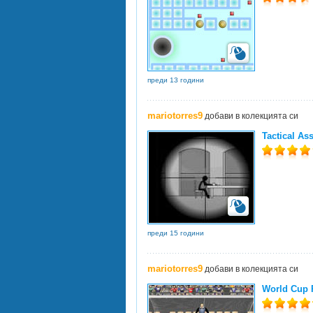
преди 13 години
mariotorres9
добави в колекцията си
Tactical As
преди 15 години
mariotorres9
добави в колекцията си
World Cup 