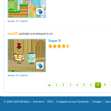
преди 15 години
mia123
добави в колекцията си
Super D
преди 15 години
1
2
3
4
5
6
8
«
7
»
© 2004-2026
BGflash
Контакти
RSS
Следвай ни във Facebook
Google+
Бис