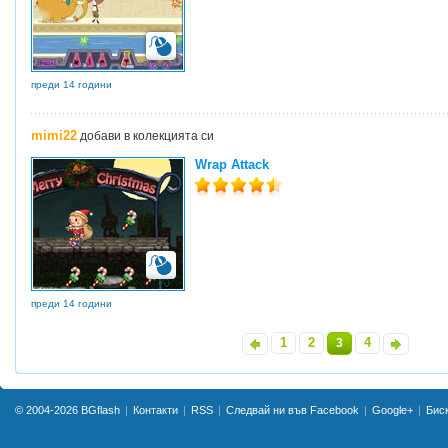
преди 14 години
mimi22
добави в колекцията си
Wrap Attack
преди 14 години
1
2
4
«
3
»
© 2004-2026
BGflash
Контакти
RSS
Следвай ни във Facebook
Google+
Бис