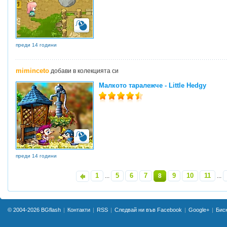
преди 14 години
miminceto
добави в колекцията си
Малкото таралежче - Little Hedgy
преди 14 години
1
5
6
7
9
10
11
«
...
8
...
© 2004-2026
BGflash
Контакти
RSS
Следвай ни във Facebook
Google+
Бис