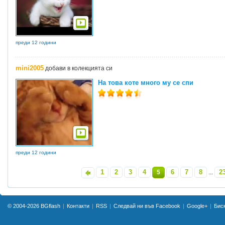
преди 12 години
mini2005
добави в колекцията си
На това коте много му се спи
преди 12 години
1
2
3
4
6
7
8
2
«
5
...
© 2004-2026
BGflash
Контакти
RSS
Следвай ни във Facebook
Google+
Бис