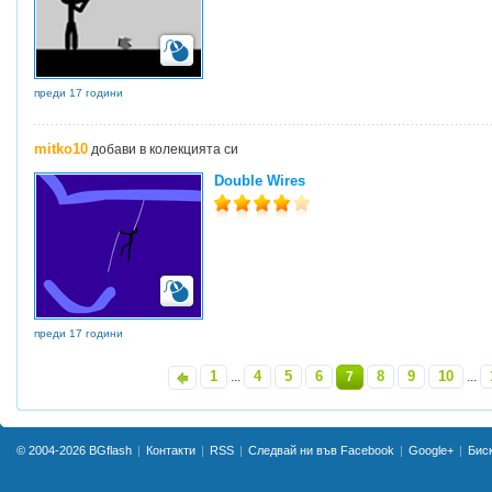
преди 17 години
mitko10
добави в колекцията си
Double Wires
преди 17 години
1
4
5
6
8
9
10
«
...
7
...
© 2004-2026
BGflash
Контакти
RSS
Следвай ни във Facebook
Google+
Бис