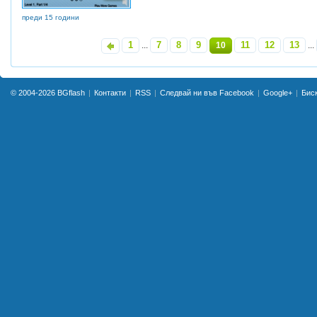
преди 15 години
1
7
8
9
11
12
13
«
...
10
...
© 2004-2026
BGflash
Контакти
RSS
Следвай ни във Facebook
Google+
Бис