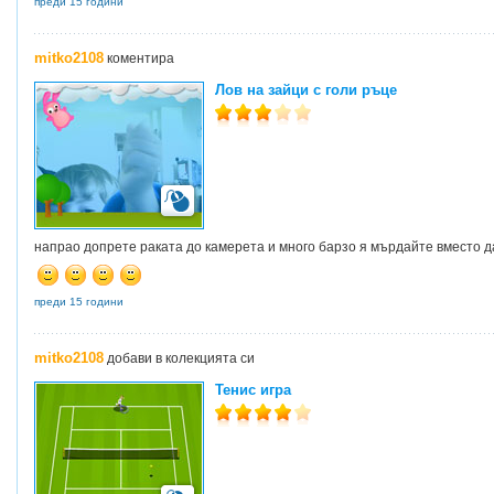
преди 15 години
mitko2108
коментира
Лов на зайци с голи ръце
напрао допрете раката до камерета и много барзо я мърдайте вместо д
преди 15 години
mitko2108
добави в колекцията си
Тенис игра