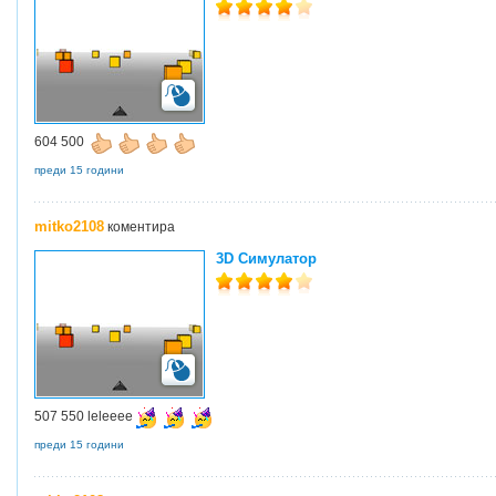
604 500
преди 15 години
mitko2108
коментира
3D Симулатор
507 550 leleeee
преди 15 години