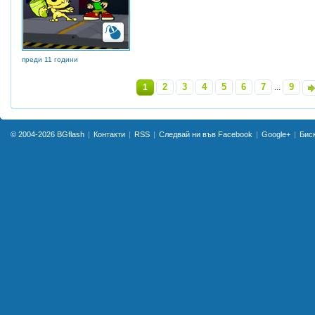
преди 11 години
2
3
4
5
6
7
9
1
...
»
© 2004-2026
BGflash
Контакти
RSS
Следвай ни във Facebook
Google+
Бис