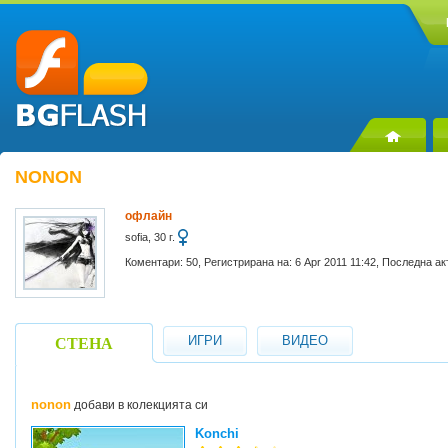
NONON
офлайн
sofia, 30 г.
Коментари: 50, Регистрирана на: 6 Apr 2011 11:42, Последна ак
ИГРИ
ВИДЕО
СТЕНА
nonon
добави в колекцията си
Konchi