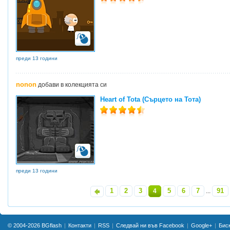
преди 13 години
nonon
добави в колекцията си
Heart of Tota (Сърцето на Тота)
преди 13 години
1
2
3
5
6
7
91
«
4
...
»
© 2004-2026
BGflash
Контакти
RSS
Следвай ни във Facebook
Google+
Бис