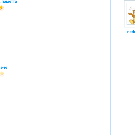
 паметта
ned
вече