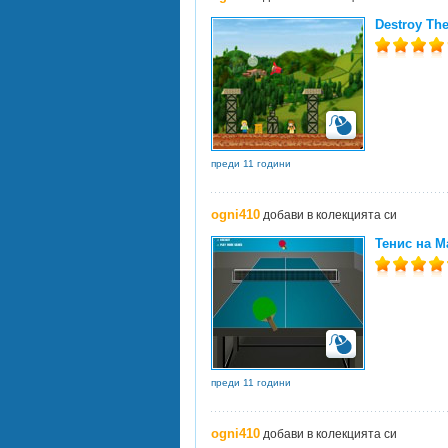
Destroy Th
преди 11 години
ogni410
добави в колекцията си
Тенис на М
преди 11 години
ogni410
добави в колекцията си