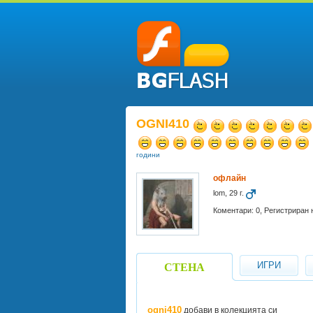
OGNI410
години
офлайн
lom, 29 г.
Коментари: 0, Регистриран н
ИГРИ
СТЕНА
ogni410
добави в колекцията си