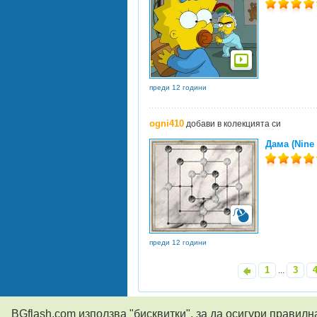
преди 12 години
ogni410
добави в колекцията си
Дама (Nine 
преди 12 години
1
3
«
...
BGflash.com използва "бисквитки", за да осигури правилн