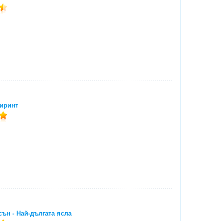
иринт
ън - Най-дългата ясла