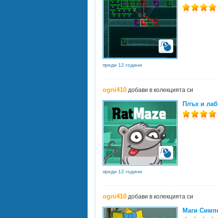
преди 12 години
ogni410
добави в колекцията си
Плъх и лаб
преди 12 години
ogni410
добави в колекцията си
Маги Симпс