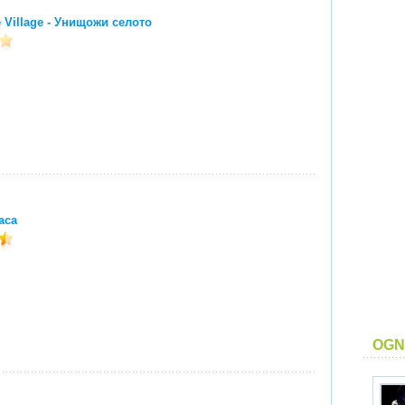
e Village - Унищожи селото
аса
OGN