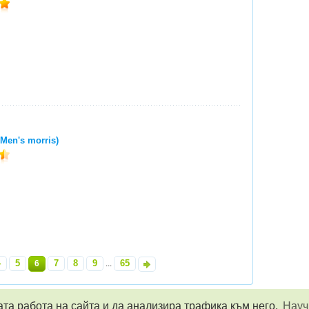
Men's morris)
4
5
7
8
9
65
6
...
»
ата работа на сайта и да анализира трафика към него.
Науч