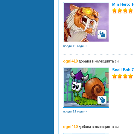
Min Hero: T
преди 12 години
ogni410
добави в колекцията си
Snail Bob 7
преди 12 години
ogni410
добави в колекцията си