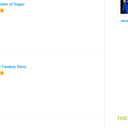
ower of Sages
seva
: Fantasy Story
ПОС