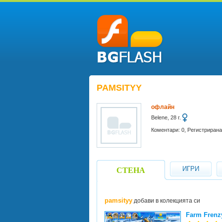
PAMSITYY
офлайн
Belene, 28 г.
Коментари: 0, Регистрирана 
ИГРИ
СТЕНА
pamsityy
добави в колекцията си
Farm Frenzy