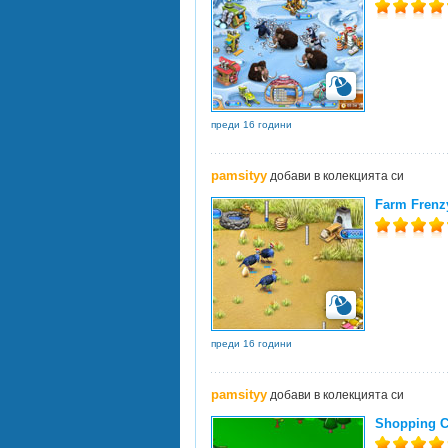
преди 16 години
pamsityy
добави в колекцията си
Farm Frenz
преди 16 години
pamsityy
добави в колекцията си
Shopping C