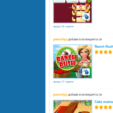
преди 16 години
pamsityy
добави в колекцията си
Ranch Rus
преди 17 години
pamsityy
добави в колекцията си
Cake mania