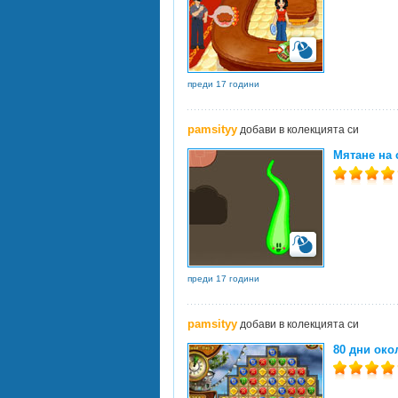
преди 17 години
pamsityy
добави в колекцията си
Мятане на 
преди 17 години
pamsityy
добави в колекцията си
80 дни око