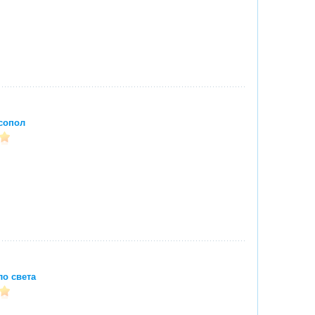
сопол
ло света