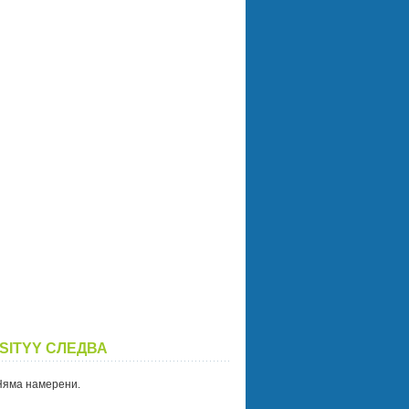
SITYY СЛЕДВА
Няма намерени.