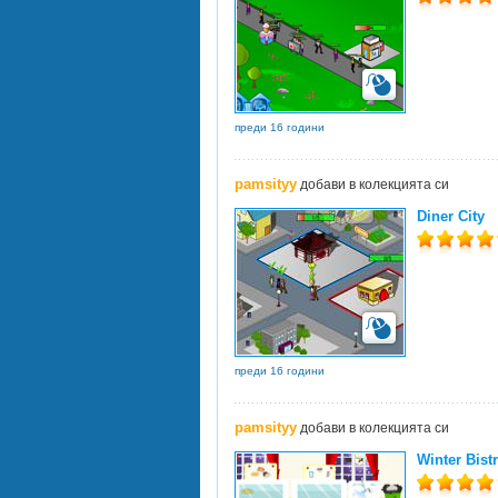
преди 16 години
pamsityy
добави в колекцията си
Diner City
преди 16 години
pamsityy
добави в колекцията си
Winter Bist