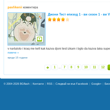
pavlikenii
коментира
Джони Тест епизод 1 - ви сезон 1 - ви 
v na4aloto i kraq me kefi kak kazva djoni test izkam i bgto da kazva taka supe
повече
преди 15 години
1
7
8
9
10
11
12
«
...
© 2004-2026
BGflash
Контакти
RSS
Следвай ни във Facebook
Google+
Бис