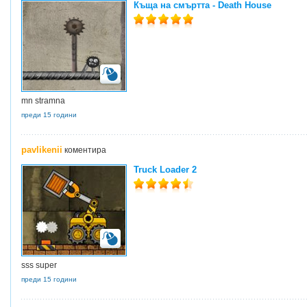
Къща на смъртта - Death House
mn stramna
преди 15 години
pavlikenii
коментира
Truck Loader 2
sss super
преди 15 години