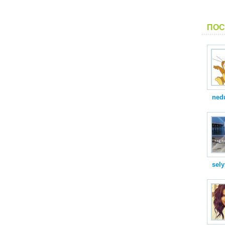
ПОС
ned
sely