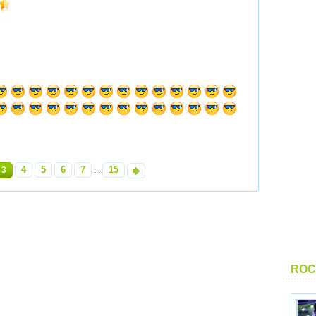
4
5
6
7
15
3
...
»
ROC