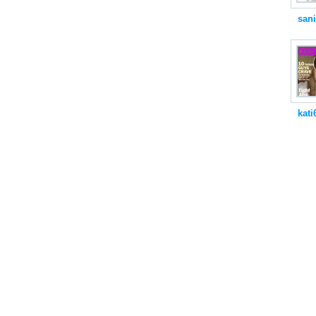
san
kati