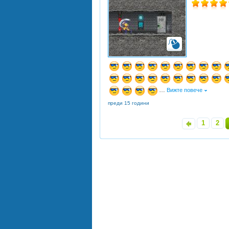
…
Вижте повече
преди 15 години
1
2
«