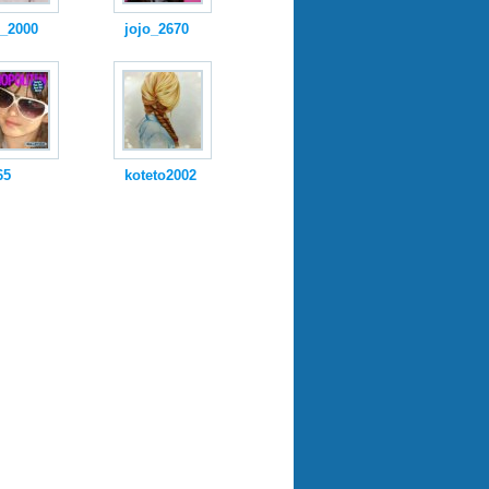
i_2000
jojo_2670
65
koteto2002