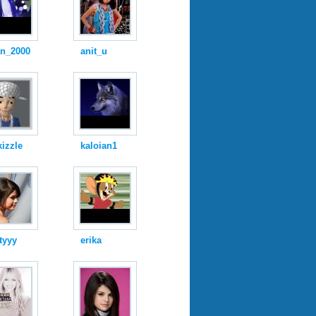
qn_2000
anit_u
izzle
kaloian1
tyyy
erika