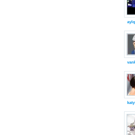
ayl
vank
katy