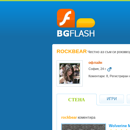
ROCKBEAR
Честно аэ съм си рокэве
офлайн
София, 24 г.
Коментари: 8, Регистриран н
ИГРИ
СТЕНА
rockbear
коментира
Wolverine 