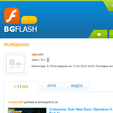
RUMQNA81
офлайн
ловеч, 22 г.
Коментари: 0, Регистрирана на: 3 Jun 2013 19:43, Последна ак
ИГРИ
ВИДЕО
СТЕНА
rumqna81
добави в колекцията си
Codename: Kids Next Door: Operation V.I