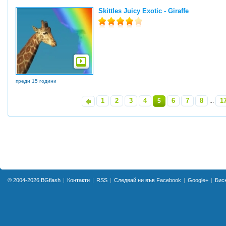
Skittles Juicy Exotic - Giraffe
преди 15 години
1
2
3
4
6
7
8
1
«
5
...
© 2004-2026
BGflash
Контакти
RSS
Следвай ни във Facebook
Google+
Бис