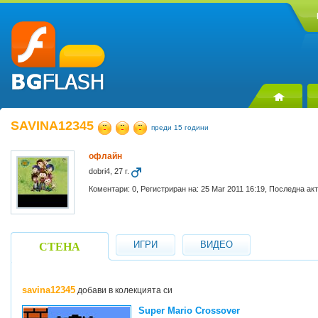
SAVINA12345
преди 15 години
офлайн
dobri4, 27 г.
Коментари: 0, Регистриран на: 25 Mar 2011 16:19, Последна ак
ИГРИ
ВИДЕО
СТЕНА
savina12345
добави в колекцията си
Super Mario Crossover