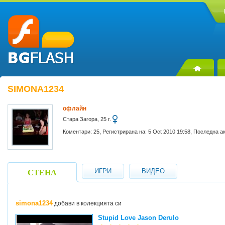
SIMONA1234
офлайн
Стара Загора, 25 г.
Коментари: 25, Регистрирана на: 5 Oct 2010 19:58, Последна а
ИГРИ
ВИДЕО
СТЕНА
simona1234
добави в колекцията си
Stupid Lovе Jason Derulo