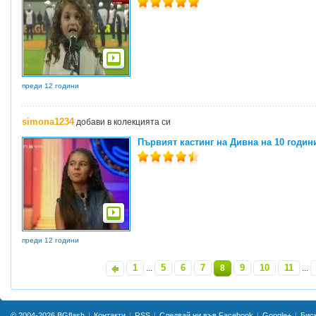
преди 12 години
simona1234
добави в колекцията си
Първият кастинг на Дивна на 10 годин
преди 12 години
1
5
6
7
9
10
11
«
...
8
...
© 2004-2026
BGflash
Контакти
RSS
Следвай ни във Facebook
Google+
Бис