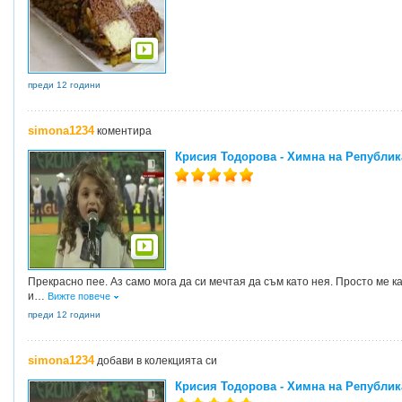
преди 12 години
simona1234
коментира
Крисия Тодорова - Химна на Републик
Прекрасно пее. Аз само мога да си мечтая да съм като нея. Просто ме ка
и
…
Вижте повече
преди 12 години
simona1234
добави в колекцията си
Крисия Тодорова - Химна на Републик