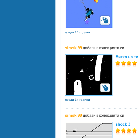
преди 14 години
simski99
добави в колекцията си
Битка на ти
преди 14 години
simski99
добави в колекцията си
shock 3