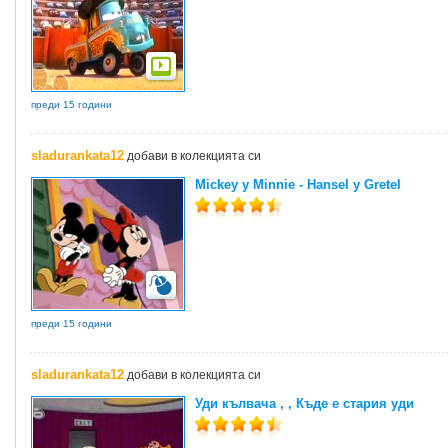
преди 15 години
sladurankata12
добави в колекцията си
Mickey y Minnie - Hansel y Gretel
преди 15 години
sladurankata12
добави в колекцията си
Уди кълвача , , Къде е стария уди