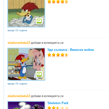
преди 15 години
sladurankata12
добави в колекцията си
Уди кълвача - Виенски войни
преди 15 години
sladurankata12
добави в колекцията си
Skeleton Park