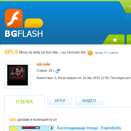
SPLS
Mnoy se kefq na tozi site.. i az neznam 6to
преди 15 години
офлайн
София, 28 г.
Коментари: 0, Регистриран на: 19 Apr 2010 12:50, Последна ак
ИГРИ
ВИДЕО
СТЕНА
spls
добави в колекцията си
Експлодиращи птици - Explobirds