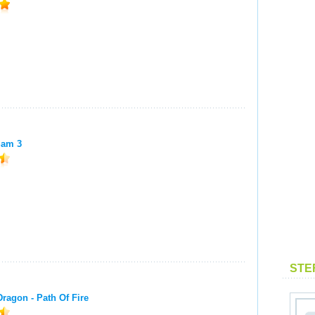
Sam 3
STE
ragon - Path Of Fire