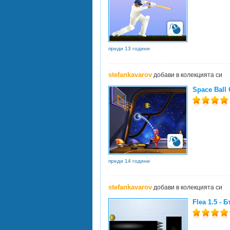
преди 13 години
stefankavarov
добави в колекцията си
Space Ball
преди 14 години
stefankavarov
добави в колекцията си
Flea 1.5 - 