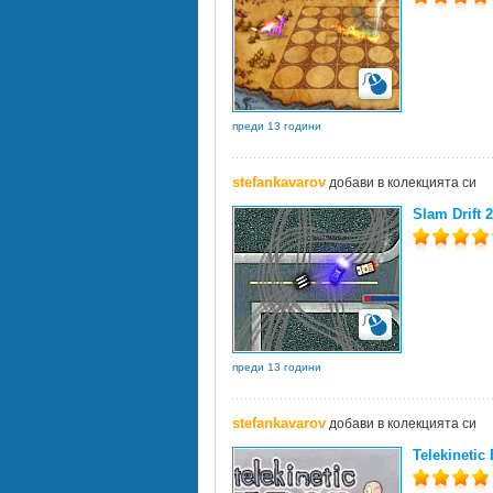
преди 13 години
stefankavarov
добави в колекцията си
Slam Drift 2
преди 13 години
stefankavarov
добави в колекцията си
Telekinetic 