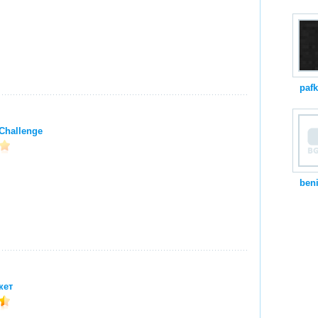
paf
Challenge
beni
кет