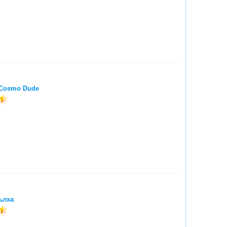
 Cosmo Dude
Бълха