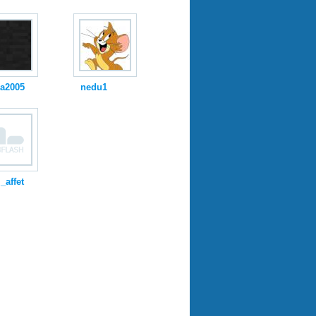
ka2005
nedu1
_affet