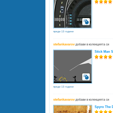
преди 13 години
stefankavarov
добави в колекцията си
Stick Man 
преди 13 години
stefankavarov
добави в колекцията си
Spyro The D