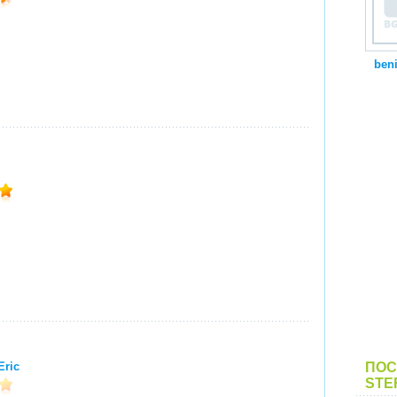
beni
Eric
ПОС
STE