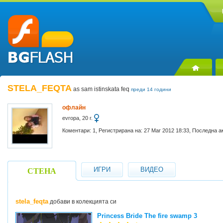
STELA_FEQTA
as sam istinskata feq
преди 14 години
офлайн
evropa, 20 г.
Коментари: 1, Регистрирана на: 27 Mar 2012 18:33, Последна а
ИГРИ
ВИДЕО
СТЕНА
stela_feqta
добави в колекцията си
Princess Bride The fire swamp 3