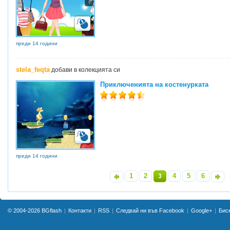
преди 14 години
stela_feqta
добави в колекцията си
Приключенията на костенурката
преди 14 години
1
2
4
5
6
«
3
»
© 2004-2026
BGflash
Контакти
RSS
Следвай ни във Facebook
Google+
Бис