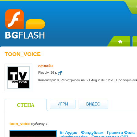
TOON_VOICE
офлайн
Plovdiv, 36 г.
Коментари: 0, Регистриран на: 21 Aug 2016 12:20, Последна ак
ИГРИ
ВИДЕО
СТЕНА
toon_voice
публикува
Бг Аудио - Фендублаж - Гравити Фолс - 