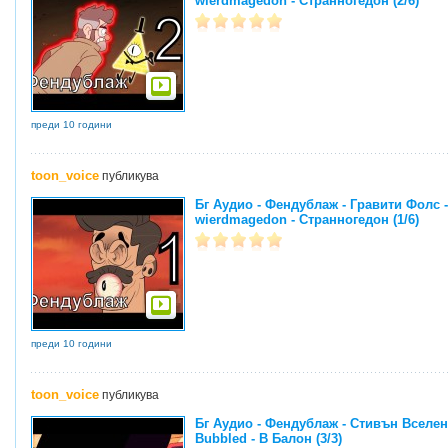
wierdmagedon - Странногедон (2/6)
преди 10 години
toon_voice
публикува
Бг Аудио - Фендублаж - Гравити Фолс - 
wierdmagedon - Странногедон (1/6)
преди 10 години
toon_voice
публикува
Бг Аудио - Фендублаж - Стивън Вселенс
Bubbled - В Балон (3/3)