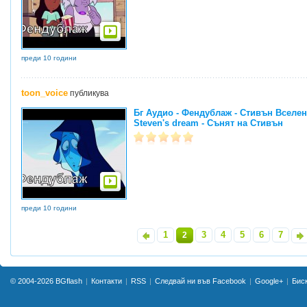
преди 10 години
toon_voice
публикува
Бг Аудио - Фендублаж - Стивън Вселенс
Steven's dream - Сънят на Стивън
преди 10 години
1
3
4
5
6
7
«
2
»
© 2004-2026
BGflash
Контакти
RSS
Следвай ни във Facebook
Google+
Бис