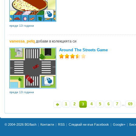
преди 13 години
vanessa_petq
добави в колекцията си
Around The Streets Game
преди 13 години
1
2
4
5
6
7
69
«
3
...
»
© 2004-2026
BGflash
Контакти
RSS
Следвай ни във Facebook
Google+
Бис