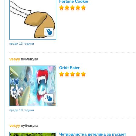
Fortune Cookie
преди 13 години
vesyy
публикува
Orbit Eater
преди 13 години
vesyy
публикува
Четирилистна детелина за късмет