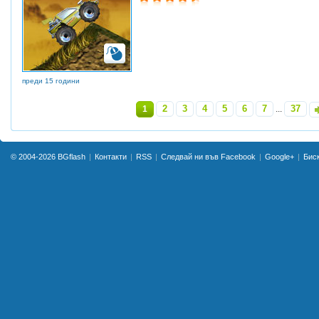
преди 15 години
2
3
4
5
6
7
37
1
...
»
© 2004-2026
BGflash
Контакти
RSS
Следвай ни във Facebook
Google+
Бис