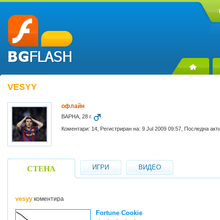
VESYY
офлайн
ВАРНА, 28 г.
Коментари: 14, Регистриран на: 9 Jul 2009 09:57, Последна акт
ИГРИ
ВИДЕО
СТЕНА
vesyy
коментира
Fortune Cookie