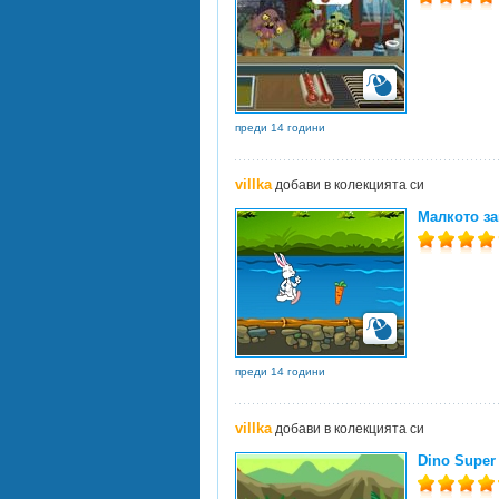
преди 14 години
villka
добави в колекцията си
Малкото зай
преди 14 години
villka
добави в колекцията си
Dino Super