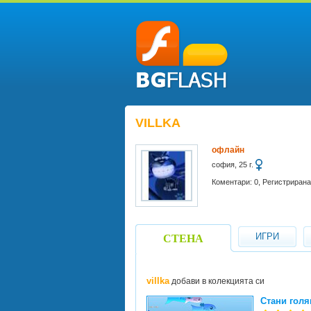
VILLKA
офлайн
софия, 25 г.
Коментари: 0, Регистрирана 
ИГРИ
СТЕНА
villka
добави в колекцията си
Стани голя