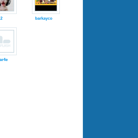
i2
barkayco
ar4e