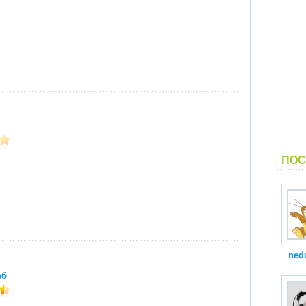
ПОС
ned
еб