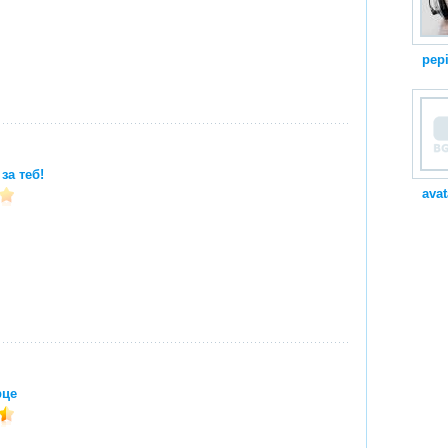
pep
за теб!
avat
рце