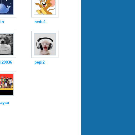
in
nedu1
l20036
pepi2
kayco