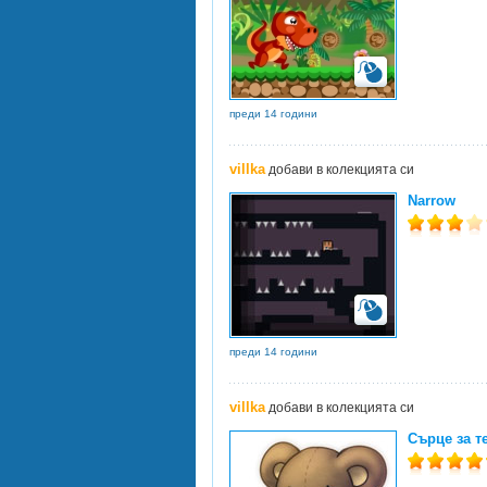
преди 14 години
villka
добави в колекцията си
Narrow
преди 14 години
villka
добави в колекцията си
Сърце за т