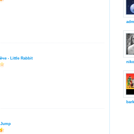
adm
че - Little Rabbit
niko
bar
 Jump