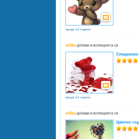
преди 14 години
villka
добави в колекцията си
Специално 
преди 14 години
villka
добави в колекцията си
Цветно съ