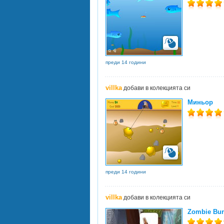
преди 14 години
villka
добави в колекцията си
Миньор
преди 14 години
villka
добави в колекцията си
Zombie Bur