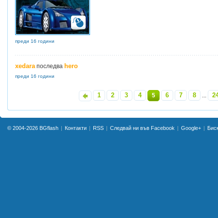
преди 16 години
xedara
hero
последва
преди 16 години
1
2
3
4
6
7
8
2
«
5
...
© 2004-2026
BGflash
Контакти
RSS
Следвай ни във Facebook
Google+
Бис