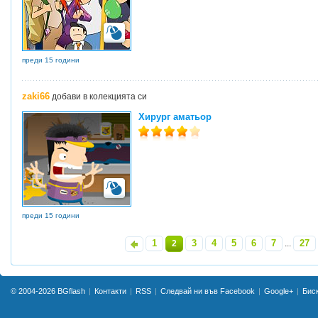
преди 15 години
zaki66
добави в колекцията си
Хирург аматьор
преди 15 години
1
3
4
5
6
7
27
«
2
...
»
© 2004-2026
BGflash
Контакти
RSS
Следвай ни във Facebook
Google+
Бис