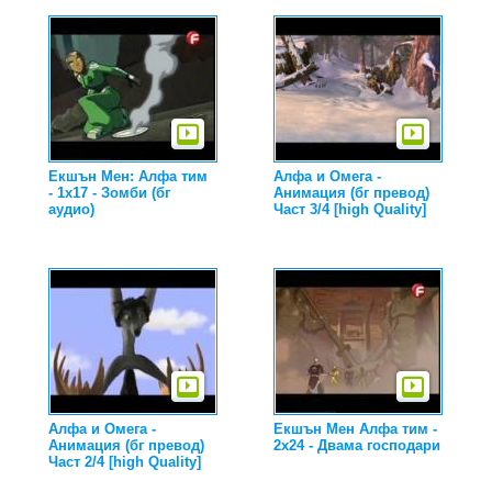
Екшън Мен: Алфа тим
Алфа и Омега -
- 1x17 - Зомби (бг
Анимация (бг превод)
аудио)
Част 3/4 [high Quality]
Алфа и Омега -
Екшън Мен Алфа тим -
Анимация (бг превод)
2x24 - Двама господари
Част 2/4 [high Quality]