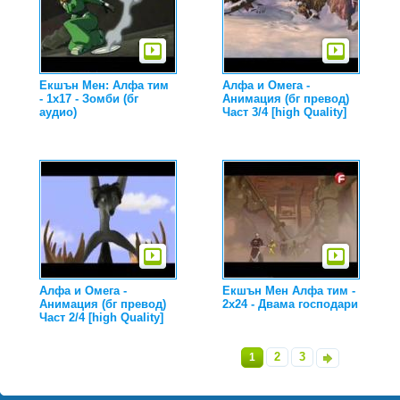
Екшън Мен: Алфа тим
Алфа и Омега -
- 1x17 - Зомби (бг
Анимация (бг превод)
аудио)
Част 3/4 [high Quality]
Алфа и Омега -
Екшън Мен Алфа тим -
Анимация (бг превод)
2x24 - Двама господари
Част 2/4 [high Quality]
2
3
1
»