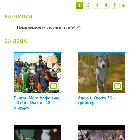
2
3
4
5
1
»
КАРТИЧКИ
Няма намерени резултати за "alfa".
ЗА ДЕЦА
Екшън Мен: Алфа тим
Алфа и Омега 3D -
- Отбор Омега - 18
трейлър
бгаудио