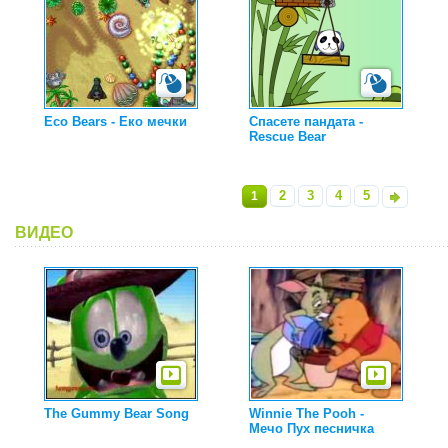
Eco Bears - Еко мечки
Спасете пандата -
Rescue Bear
2
3
4
5
1
»
ВИДЕО
The Gummy Bear Song
Winnie The Pooh -
Мечо Пух песничка