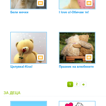
Бели мечки
I love u!-Обичам те!
Целувка!-Kiss!
Празник на влюбените
2
1
»
ЗА ДЕЦА