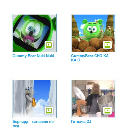
Gummy Bear Nuki Nuki
GummyBear CHO KA
KA O
Бернард - катерене по
Готвача DJ
лед