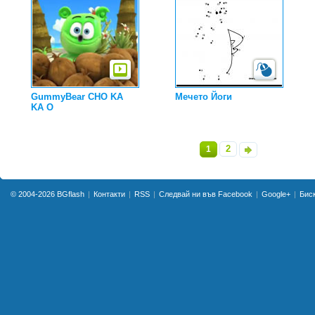
GummyBear CHO KA
Мечето Йоги
KA O
2
1
»
© 2004-2026
BGflash
Контакти
RSS
Следвай ни във Facebook
Google+
Бис