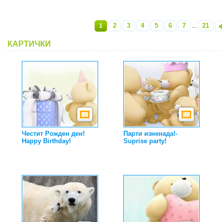
2
3
4
5
6
7
21
1
...
»
КАРТИЧКИ
Честит Рожден ден!
Парти изненада!-
Happy Birthday!
Suprise party!