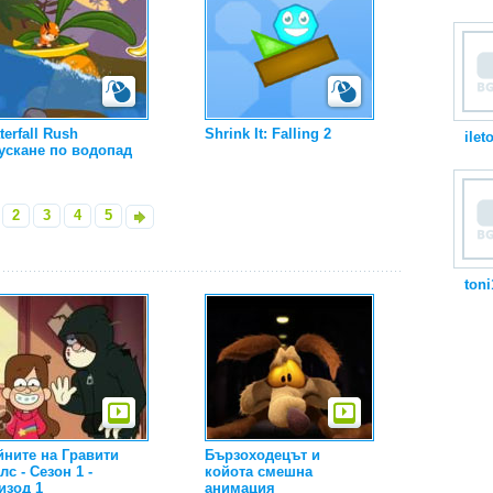
erfall Rush
Shrink It: Falling 2
ilet
ускане по водопад
2
3
4
5
»
toni
йните на Гравити
Бързоходецът и
с - Сезон 1 -
койота смешна
изод 1
анимация