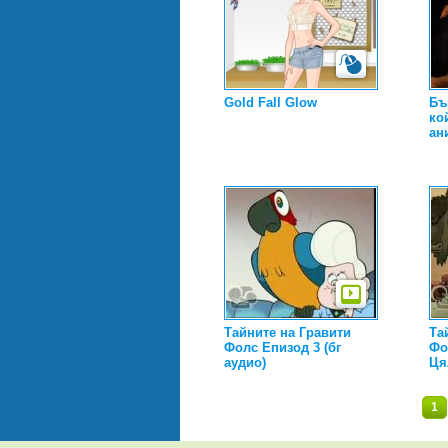
Gold Fall Glow
Бъ
ко
ан
Тайните на Гравити
Та
Фолс Епизод 3 (бг
Фо
аудио)
Ця
1