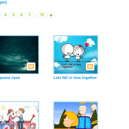
дио)
4
5
6
7
37
...
»
днала луна
Lets fall in love together