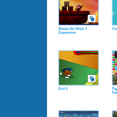
Bowja the Ninja 3 -
Con
Expansion
Exit 2
Па
Fa