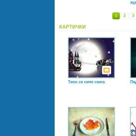
ау
2
3
1
КАРТИЧКИ
Тихо се сипе снега
Па