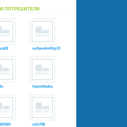
И ПОТРЕБИТЕЛИ
ara02
sofiavidinfilip33
du
itspinkbaby
483920
niki708