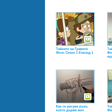
Тайните на Гравити
Та
Фолс Сезон 1 Епизод 1
Фо
ау
Как се рисува ръка,
Та
която държи меч
Фо