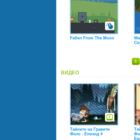
Fallen From The Moon
Wat
Сп
1
ВИДЕО
Тайните на Гравити
Та
Фолс - Епизод 4
Фол
Еп