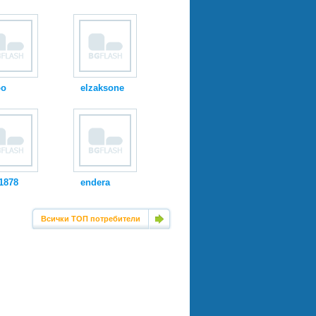
oo
elzaksone
1878
endera
Всички ТОП потребители