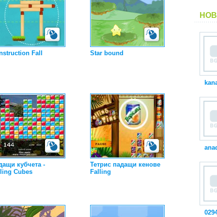
НОВ
struction Fall
Star bound
kan
ana
дащи кубчета -
Тетрис падащи кенове
lling Cubes
Falling
029