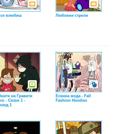
 се влюбиш
Любовни стрели
йните на Гравити
Есенна мода - Fall
с - Сезон 1 -
Fashion Hoodies
изод 1