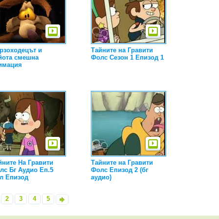
рзоходецът и
Тайните на Гравити
йота смешна
Фолс Сезон 1 Епизод 1
имация
йните На Гравити
Тайните на Гравити
лс Бг Аудио Еп.5
Фолс Епизод 2 (бг
л Епизод
аудио)
2
3
4
5
»