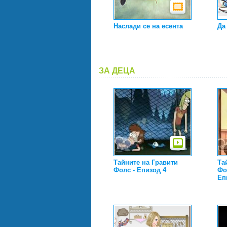
Наслади се на есента
Да
ЗА ДЕЦА
Тайните на Гравити
Та
Фолс - Епизод 4
Фол
Еп