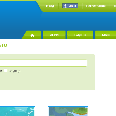
Вход
Регистрация
П
ИГРИ
ВИДЕО
MMO
ЕТО
ки
За деца