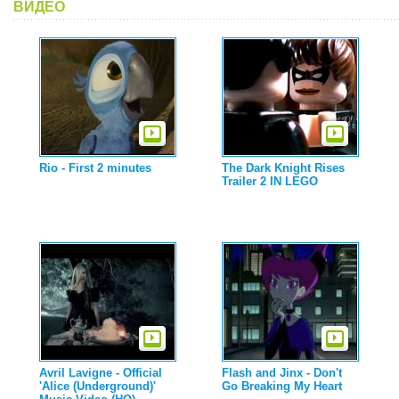
ВИДЕО
Rio - First 2 minutes
The Dark Knight Rises
Trailer 2 IN LEGO
Avril Lavigne - Official
Flash and Jinx - Don't
'Alice (Underground)'
Go Breaking My Heart