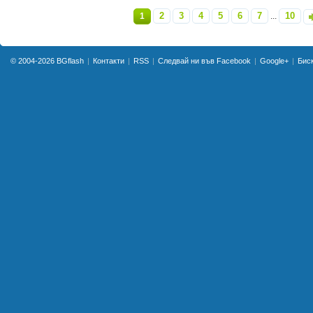
2
3
4
5
6
7
10
1
...
»
© 2004-2026
BGflash
Контакти
RSS
Следвай ни във Facebook
Google+
Бис