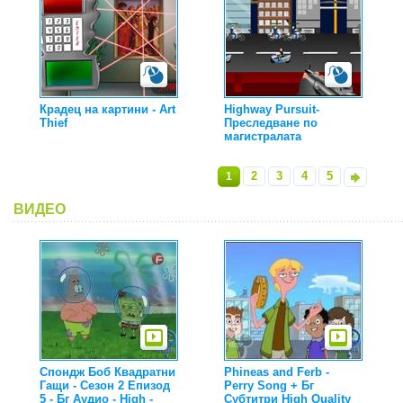
Крадец на картини - Art
Highway Pursuit-
Thief
Преследване по
магистралата
2
3
4
5
1
»
ВИДЕО
Спондж Боб Квадратни
Phineas and Ferb -
Гащи - Сезон 2 Епизод
Perry Song + Бг
5 - Бг Аудио - High -
Субтитри High Quality