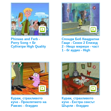
Phineas and Ferb -
Спондж Боб Квадратни
Perry Song + Бг
Гащи - Сезон 2 Епизод
Субтитри High Quality
2 - Нещо мирише - част
1 - бг аудио - High
Кураж, страхливото
Кураж, страхливото
куче - Проклятието на
куче - Екстра сенсът
Рамзес - бгаудио
Шърли - бгаудио