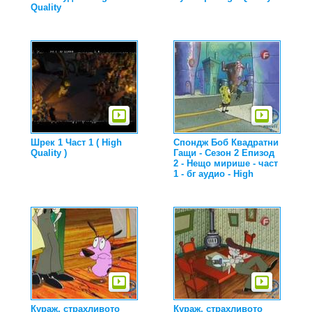
Quality
Шрек 1 Част 1 ( High
Спондж Боб Квадратни
Quality )
Гащи - Сезон 2 Епизод
2 - Нещо мирише - част
1 - бг аудио - High
Кураж, страхливото
Кураж, страхливото