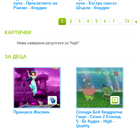
куче - Проклятието на
куче - Екстра сенсът
Рамзес - бгаудио
Шърли - бгаудио
2
3
4
5
6
7
73
1
...
»
КАРТИЧКИ
Няма намерени резултати за "high".
ЗА ДЕЦА
Принцеса Жасмин
Спондж Боб Квадратни
Гащи - Сезон 2 Епизод
5 - Бг Аудио - High -
Quality