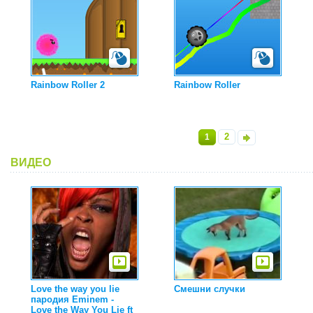
Rainbow Roller 2
Rainbow Roller
2
1
»
ВИДЕО
Love the way you lie
Смешни случки
пародия Eminem -
Love the Way You Lie ft