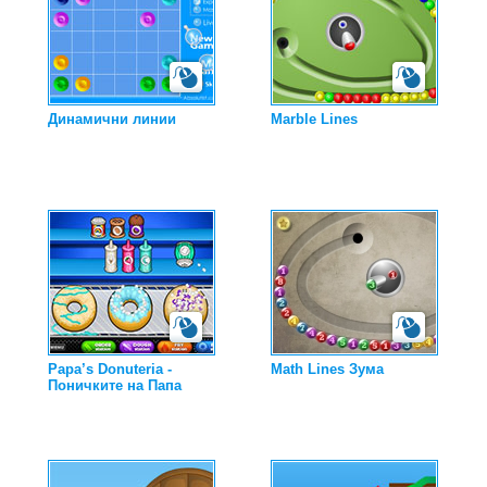
Динамични линии
Marble Lines
Papa’s Donuteria -
Math Lines Зума
Поничките на Папа