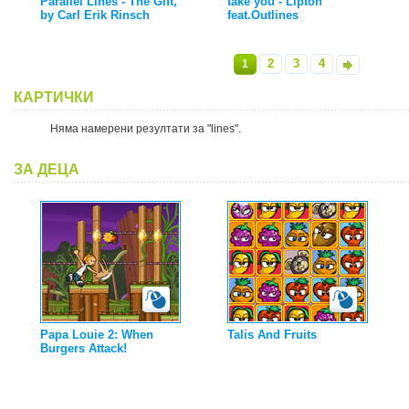
Parallel Lines - The Gift,
take you - Lipton
by Carl Erik Rinsch
feat.Outlines
2
3
4
1
»
КАРТИЧКИ
Няма намерени резултати за "lines".
ЗА ДЕЦА
Papa Louie 2: When
Talis And Fruits
Burgers Attack!