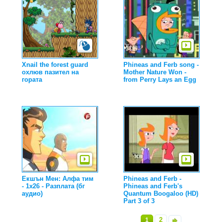
Xnail the forest guard
Phineas and Ferb song -
охлюв пазител на
Mother Nature Won -
гората
from Perry Lays an Egg
Екшън Мен: Алфа тим
Phineas and Ferb -
- 1x26 - Разплата (бг
Phineas and Ferb's
аудио)
Quantum Boogaloo (HD)
Part 3 of 3
2
1
»