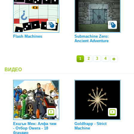
Flash Machines
Submachine Zero:
Ancient Adventure
2
3
4
1
»
ВИДЕО
Екшън Мен: Алфа тим
Goldfrapp - Strict
- Отбор Омега - 18
Machine
бгаудио