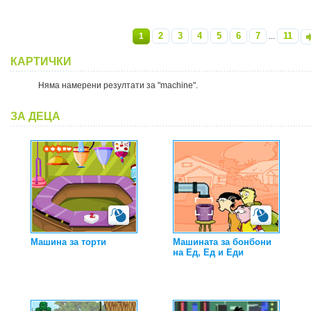
2
3
4
5
6
7
11
1
...
»
КАРТИЧКИ
Няма намерени резултати за "machine".
ЗА ДЕЦА
Машина за торти
Машината за бонбони
на Ед, Ед и Еди