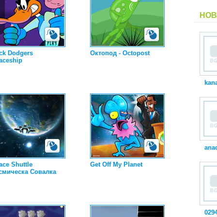
НОВ
ck Dodgers
Октопод - Octopost
aceship
kan
ana
ace Shuttle
Get Off My Planet
смическа Совалка
029