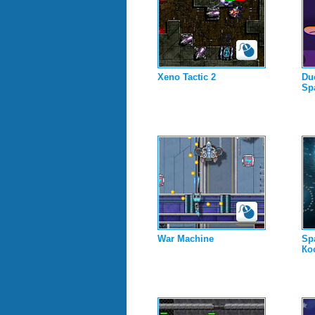
Xeno Tactic 2
Du
Sp
War Machine
Sp
Ко