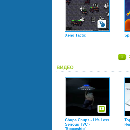
Xeno Tactic
Sp
1
ВИДЕО
Chupa Chups - Life Less
To
Serious TVC -
Re
'Spaceship'