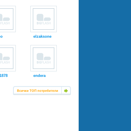
oo
elzaksone
1878
endera
Всички ТОП потребители