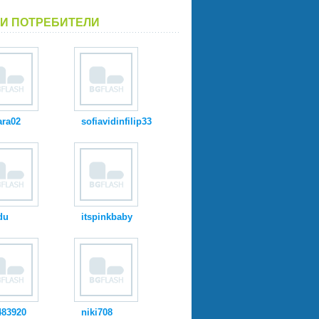
И ПОТРЕБИТЕЛИ
ara02
sofiavidinfilip33
du
itspinkbaby
483920
niki708