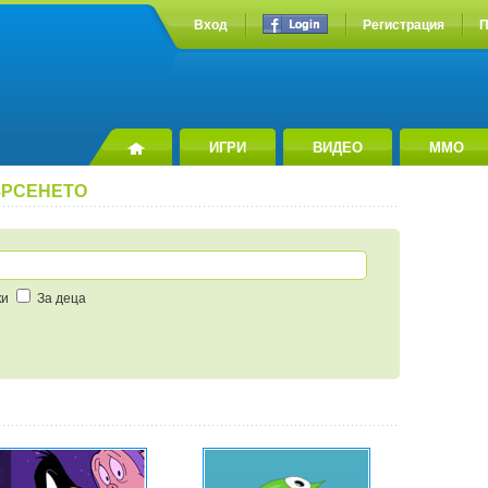
Вход
Регистрация
П
ИГРИ
ВИДЕО
MMO
ТЪРСЕНЕТО
ки
За деца