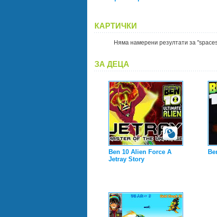
КАРТИЧКИ
Няма намерени резултати за "spaces
ЗА ДЕЦА
Ben 10 Alien Force A
Be
Jetray Story