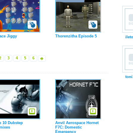
ace Jiggy
Thorenzitha Episode 5
ilet
2
3
4
5
6
»
toni
p 10 Dubstep
Anvil Aerospace Hornet
mixes
F7C: Domestic
Emergency