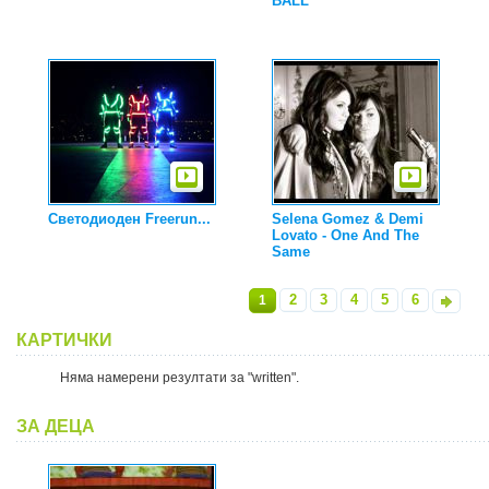
BALL
Светодиоден Freerun...
Selena Gomez & Demi
Lovato - One And The
Same
2
3
4
5
6
1
»
КАРТИЧКИ
Няма намерени резултати за "written".
ЗА ДЕЦА