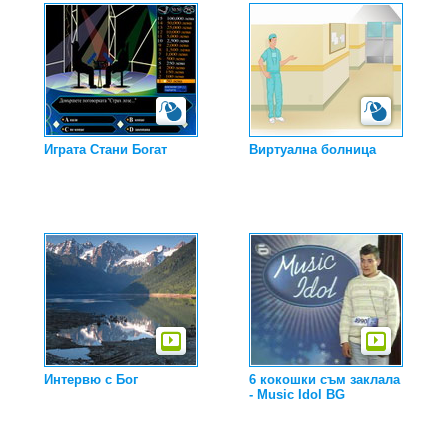
Играта Стани Богат
Виртуална болница
Интервю с Бог
6 кокошки съм заклала
- Music Idol BG