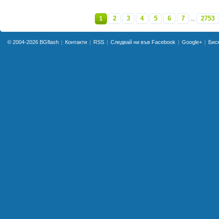
2
3
4
5
6
7
2753
1
...
»
© 2004-2026
BGflash
Контакти
RSS
Следвай ни във Facebook
Google+
Бис