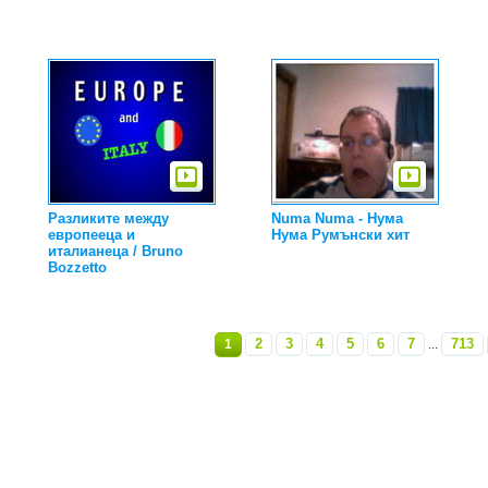
Разликите между
Numa Numa - Нума
европееца и
Нума Румънски хит
италианеца / Bruno
Bozzetto
2
3
4
5
6
7
713
1
...
»