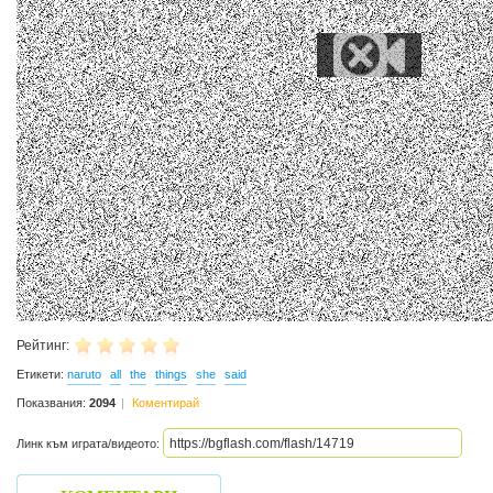
Рейтинг:
Етикети:
naruto
all
the
things
she
said
Показвания:
2094
Коментирай
Линк към играта/видеото: