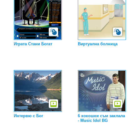
Играта Стани Богат
Виртуална болница
Интервю с Бог
6 кокошки съм заклала
- Music Idol BG