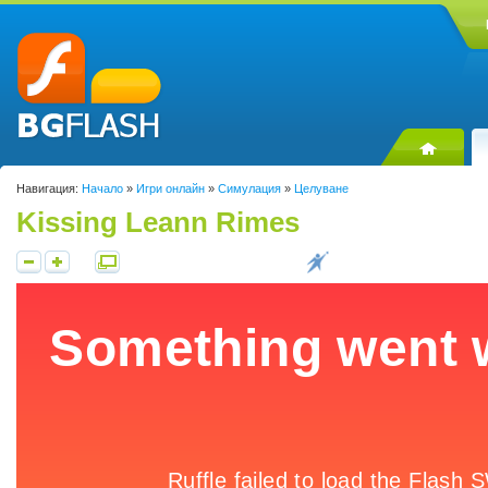
Навигация:
Начало
»
Игри онлайн
»
Симулация
»
Целуване
Kissing Leann Rimes