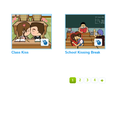
Class Kiss
School Kissing Break
2
3
4
1
»