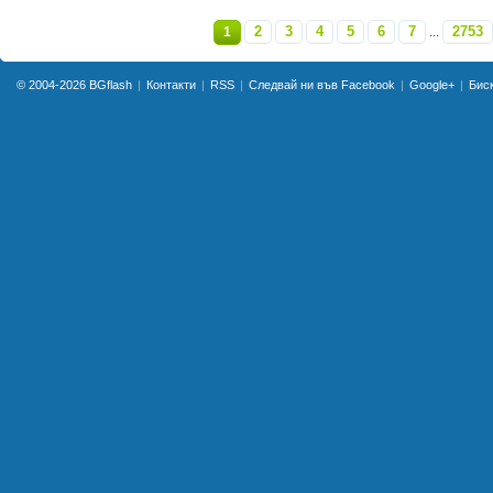
2
3
4
5
6
7
2753
1
...
»
© 2004-2026
BGflash
Контакти
RSS
Следвай ни във Facebook
Google+
Бис