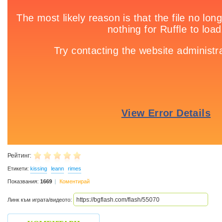
Рейтинг:
Етикети:
kissing
leann
rimes
Показвания:
1669
Коментирай
Линк към играта/видеото: