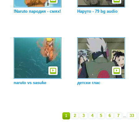
!Naruto пародия - смях!
Наруто - 79 bg audio
naruto vs sasuke
детски глас
2
3
4
5
6
7
33
1
...
»