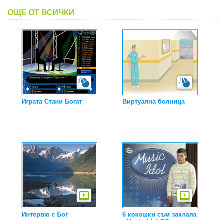
ОЩЕ ОТ ВСИЧКИ
Играта Стани Богат
Виртуална болница
Интервю с Бог
6 кокошки съм заклала