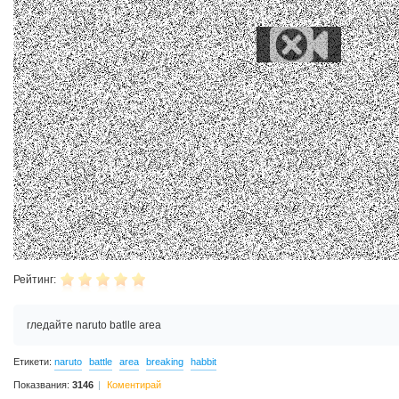
Рейтинг:
гледайте naruto batlle area
Етикети:
naruto
battle
area
breaking
habbit
Показвания:
3146
Коментирай