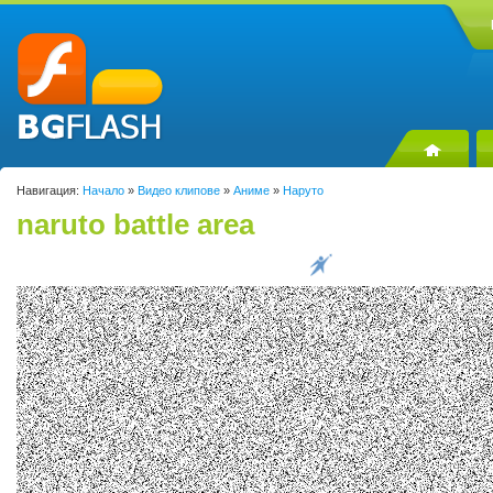
Навигация:
Начало
»
Видео клипове
»
Аниме
»
Наруто
naruto battle area