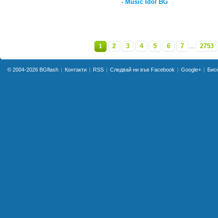
- Music Idol BG
2
3
4
5
6
7
2753
1
...
»
© 2004-2026
BGflash
Контакти
RSS
Следвай ни във Facebook
Google+
Бис