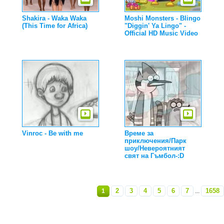
Shakira - Waka Waka
Moshi Monsters - Blingo
(This Time for Africa)
"Diggin' Ya Lingo" -
Official HD Music Video
Vinroc - Be with me
Време за
приключения/Парк
шоу/Невероятният
свят на Гъмбол-:D
2
3
4
5
6
7
1658
1
...
»