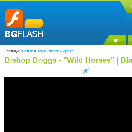
Навигация:
Начало
»
Видео клипове
»
Музика
Bishop Briggs - "Wild Horses" | B