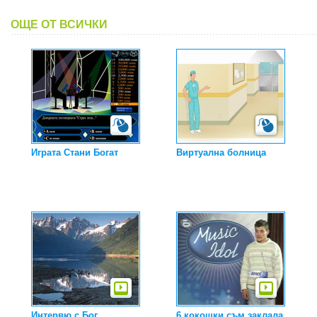
ОЩЕ ОТ ВСИЧКИ
Играта Стани Богат
Виртуална болница
Интервю с Бог
6 кокошки съм заклала