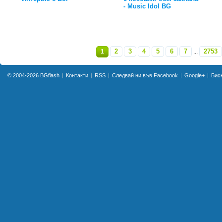
- Music Idol BG
2
3
4
5
6
7
2753
1
...
»
© 2004-2026
BGflash
Контакти
RSS
Следвай ни във Facebook
Google+
Бис