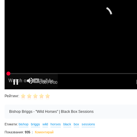
Рейтинг:
Bishop Briggs - "Wild Horses" | Black Box Sessions
Етикети:
bishop
briggs
wild
horses
black
box
sessions
Показвания:
935
Коментирай