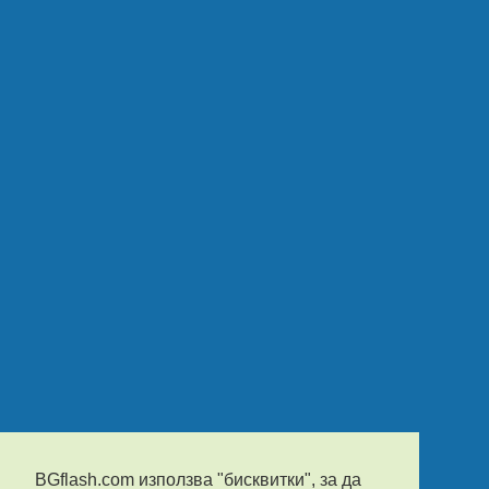
BGflash.com използва "бисквитки", за да