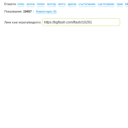
Етикети:
moto
arena
motor
мотор
мото
арена
състезание
састезание
трик
bi
Показвания:
19457
Коментари (4)
Линк към играта/видеото: