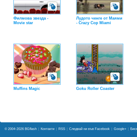
Филмова звезда -
Лудото ченге от Маями
Movie star
- Crazy Cop Miami
Muffins Magic
Goku Roller Coaster
© 2004-2026
BGflash
Контакти
RSS
Следвай ни във Facebook
Google+
Бис