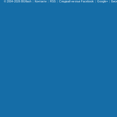
© 2004-2026
BGflash
Контакти
RSS
Следвай ни във Facebook
Google+
Бис