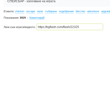
СПЕЙСБАР - започване на играта
Етикети:
chicken
escape
пиле
събиране
подобрения
бягство
adventure
upgrad
Показвания:
8929
Коментирай
Линк към играта/видеото: