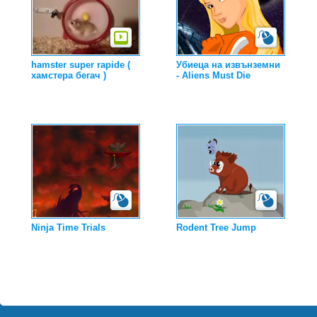
hamster super rapide (
Убиеца на извънземни
хамстера бегач )
- Aliens Must Die
Ninja Time Trials
Rodent Tree Jump