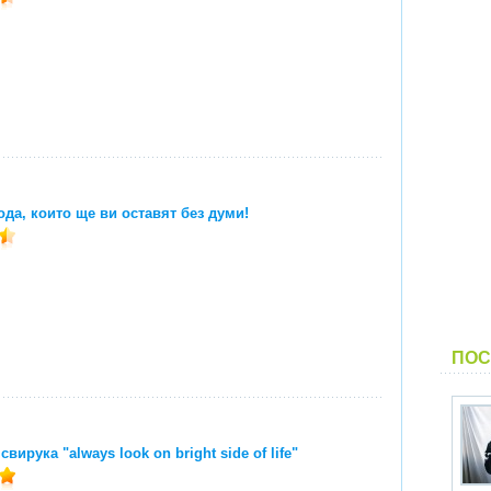
ода, които ще ви оставят без думи!
ПОС
свирука "always look on bright side of life"