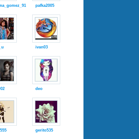
ena_gomez_91
pafka2005
_u
ivan03
y02
deo
i555
gerito535