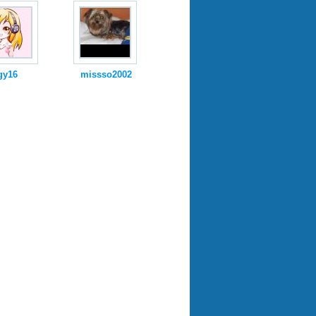
gy16
missso2002