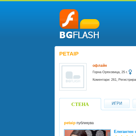
PETAIP
офлайн
Горна Оряховица, 25 г.
Коментари: 261, Регистрира
ИГРИ
СТЕНА
petaip
публикува
Елегантен 