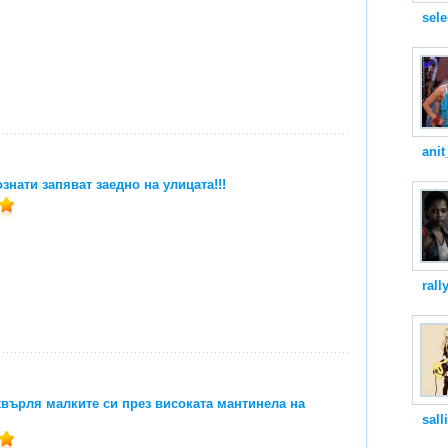
sel
anit
знати запяват заедно на улицата!!!
rall
върля малките си през високата мантинела на
sall