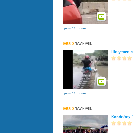
преди 12 години
petaip
публикува
Ще успее л
преди 12 години
petaip
публикува
Kondofrey 