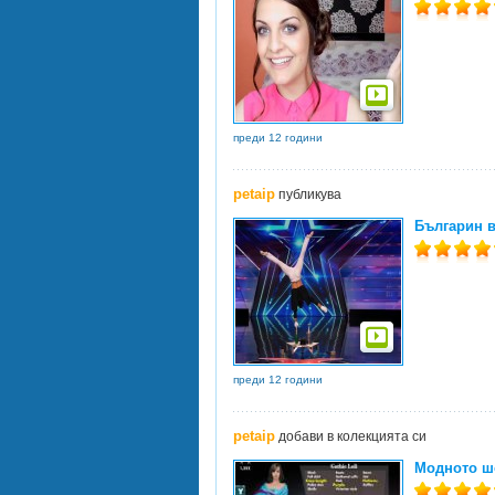
преди 12 години
petaip
публикува
Българин в
преди 12 години
petaip
добави в колекцията си
Модното шо