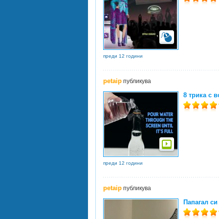
преди 12 години
petaip
публикува
8 трика с в
преди 12 години
petaip
публикува
Папагал си 