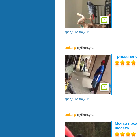
преди 12 години
petaip
публикува
Трима непо
преди 12 години
petaip
публикува
Мечка прех
шосето !