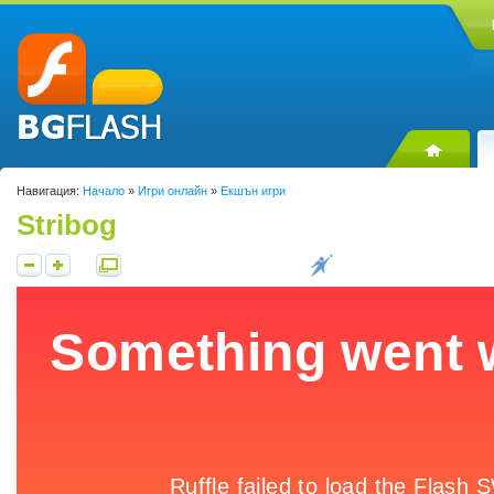
Навигация:
Начало
»
Игри онлайн
»
Екшън игри
Stribog