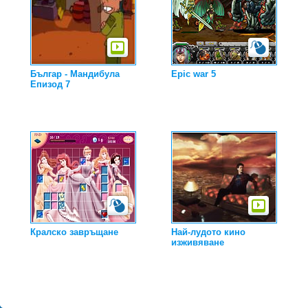
Българ - Мандибула
Epic war 5
Епизод 7
Кралско завръщане
Най-лудото кино
изживяване