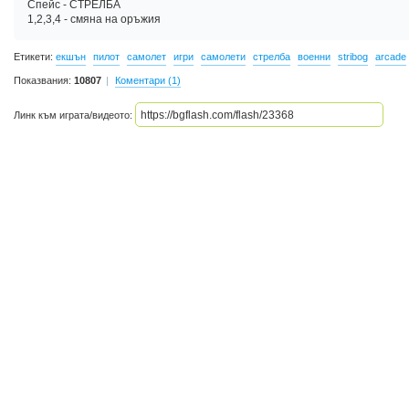
Спейс - СТРЕЛБА
1,2,3,4 - смяна на оръжия
Етикети:
екшън
пилот
самолет
игри
самолети
стрелба
военни
stribog
arcade
Показвания:
10807
Коментари (1)
Линк към играта/видеото: